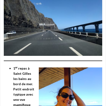
er
1
repas à
Saint Gilles
les bains au
bord de mer.
Petit endroit
typique avec
une vue
magnifique