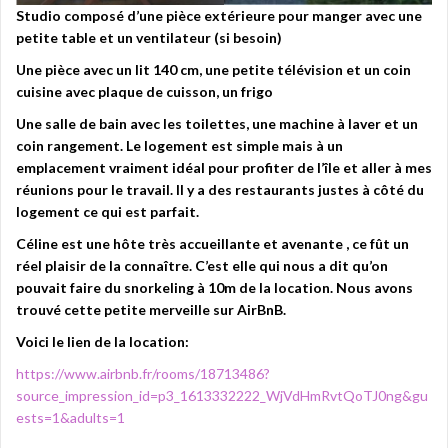
Studio composé d’une pièce extérieure pour manger avec une
petite table et un ventilateur (si besoin)
Une pièce avec un lit 140 cm, une petite télévision et un coin
cuisine avec plaque de cuisson, un frigo
Une salle de bain avec les toilettes, une machine à laver et un
coin rangement. Le logement est simple mais à un
emplacement vraiment idéal pour profiter de l’île et aller à mes
réunions pour le travail. Il y a des restaurants justes à côté du
logement ce qui est parfait.
Céline est une hôte très accueillante et avenante , ce fût un
réel plaisir de la connaître. C’est elle qui nous a dit qu’on
pouvait faire du snorkeling à 10m de la location.
Nous avons
trouvé cette petite merveille sur AirBnB.
Voici le lien de la location:
https://www.airbnb.fr/rooms/18713486?
source_impression_id=p3_1613332222_WjVdHmRvtQoTJ0ng&gu
ests=1&adults=1