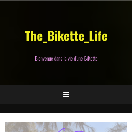
Aller
au
contenu
principal
The_Bikette_Life
Bienvenue dans la vie d'une BiKette