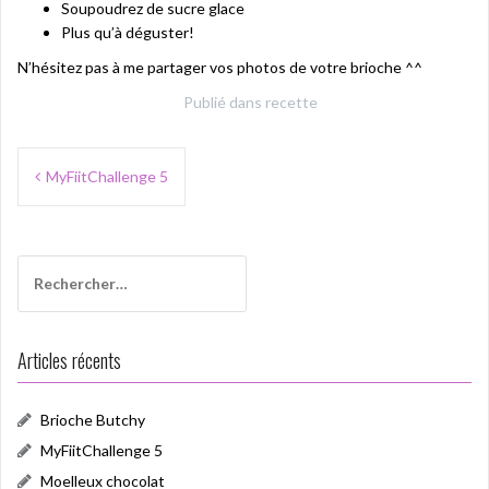
Soupoudrez de sucre glace
Plus qu’à déguster!
N’hésitez pas à me partager vos photos de votre brioche ^^
Publié dans
recette
Navigation
MyFiitChallenge 5
de
l’article
Rechercher :
Articles récents
Brioche Butchy
MyFiitChallenge 5
Moelleux chocolat