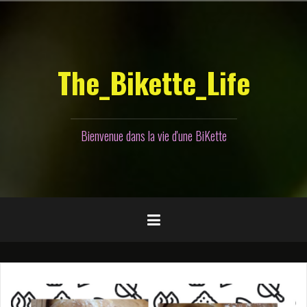
Aller
au
contenu
principal
The_Bikette_Life
Bienvenue dans la vie d'une BiKette