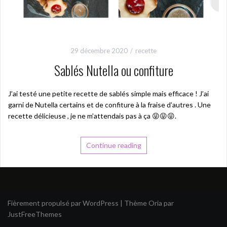
29 décembre 2020
recette
Sablés Nutella ou confiture
J’ai testé une petite recette de sablés simple mais efficace ! J’ai
garni de Nutella certains et de confiture à la fraise d’autres . Une
recette délicieuse , je ne m’attendais pas à ça 😝😝😝.
Continue reading
Fièrement propulsé par WordPress
|
Thème
Oria
par
JustFreeThemes