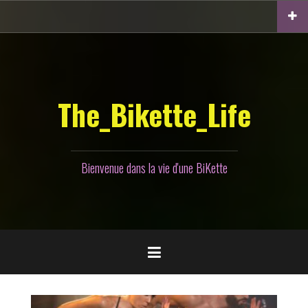
Aller
au
contenu
principal
The_Bikette_Life
Bienvenue dans la vie d'une BiKette