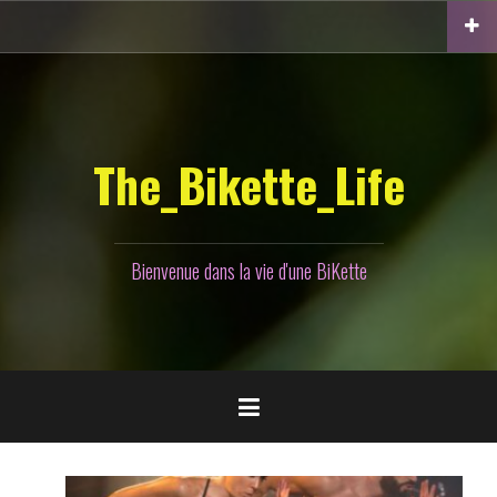
Aller
au
contenu
principal
The_Bikette_Life
Bienvenue dans la vie d'une BiKette