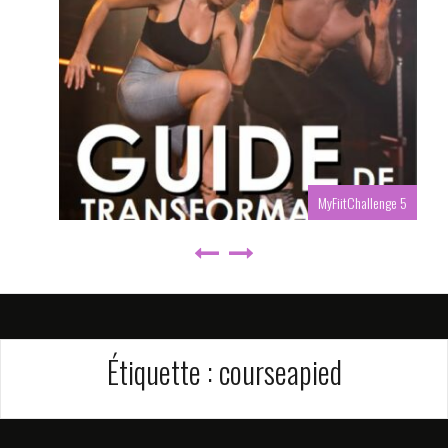
MyFiitChallenge 5
Étiquette :
courseapied