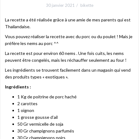
30 janvier 2021
bikette
La recette a été réalisée grâce à une amie de mes parents qui est
Thaïlandaise.
Vous pouvez réaliser la recette avec du porc ou du poulet ! Mais je
préfère les nems au porc ^^
La recette est pour environ 60 nems . Une fois cuits, les nems
peuvent être congelés, mais les réchauffer seulement au four !
Les ingrédients se trouvent facilement dans un magasin qui vend
des produits types « exotiques ».
Ingrédients :
1 Kg de poitrine de porc haché
2 carottes
1 oignon
1 grosse gousse d’ail
50 Gr vermicelle de soja
30 Gr champignons parfumés
30 Gr champignons noirs