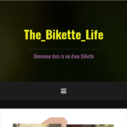
Aller
au
contenu
principal
The_Bikette_Life
Bienvenue dans la vie d'une BiKette